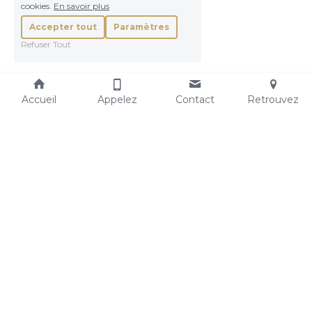
cookies.
En savoir plus
Accepter tout
Paramètres
Refuser Tout
Accueil
Appelez
Contact
Retrouvez
Contact
+ 352 26 53 05 
04
contact@lamaisonlefevre.lu
Copyright © La Maison Lefèvre - Powered by Linc 
Agency
 2026